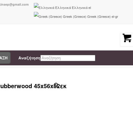
nkinsep@gmail.com
Ελληνικά
Ελληνικά
el
Greek (Greece)
Greek (Greece)
el-gr
ΡΑΞΗ
Αναζήτηση
 Πολυθρόνες
/
Καρέκλα Winslow pakoworld φυσικό rubberwood 45x56x82εκ
×
ubberwood 45x56x82εκ