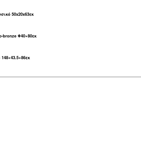
σικό 50x20x63εκ
-bronze Φ40×80εκ
148×43.5×86εκ