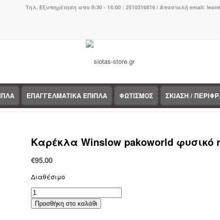
Τηλ. Εξυπηρέτηση απο 9:30 - 14:00 : 2510316816 / Αποστολή email: leo
ΙΠΛΑ
ΕΠΑΓΓΕΛΜΑΤΙΚΑ ΕΠΙΠΛΑ
ΦΩΤΙΣΜΟΣ
ΣΚΙΑΣΗ / ΠΕΡΙΦ
You are here:
Home
/
Κατάστημα
/
BOHO CHIC
/
Καρέκλες και
Καρέκλα Winslow pakoworld φυσικό r
€
95.00
Διαθέσιμο
Καρέκλα
Winslow
Προσθήκη στο καλάθι
pakoworld