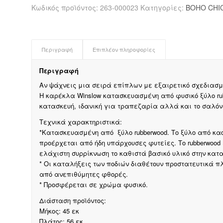
φυσικό
Κωδικός προϊόντος:
263-000023
Κατηγορίες:
BOHO CHI
rubberwood
45x56x82εκ
ποσότητα
Περιγραφή
Επιπλέον πληροφορίες
Περιγραφή
Αν ψάχνεις μια σειρά επίπλων με εξαιρετικό σχεδιασμό 
Η καρέκλα Winslow κατασκευασμένη από φυσικό ξύλο rub
κατασκευή, ιδανική για τραπεζαρία αλλά και το σαλόνι 
Τεχνικά χαρακτηριστικά:
*Κατασκευασμένη από ξύλο rubberwood. Το ξύλο από καο
προέρχεται από ήδη υπάρχουσες φυτείες. Το rubberwood 
ελάχιστη συρρίκνωση το καθιστά βασικό υλικό στην κατ
* Οι καταλήξεις των ποδιών διαθέτουν προστατευτικά 
από ανεπιθύμητες φθορές.
* Προσφέρεται σε χρώμα φυσικό.
Διάσταση προϊόντος:
Μήκος: 45 εκ
Πλάτος: 56 εκ