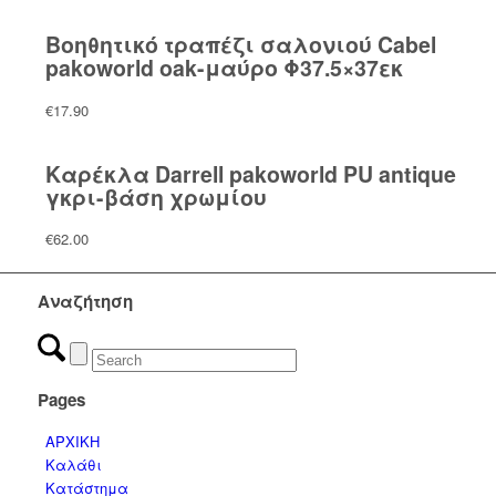
price
τρέχουσα
was:
τιμή
Βοηθητικό τραπέζι σαλονιού Cabel
€48.00.
είναι:
pakoworld oak-μαύρο Φ37.5×37εκ
€36.00.
€
17.90
Καρέκλα Darrell pakoworld PU antique
γκρι-βάση χρωμίου
€
62.00
Αναζήτηση
Pages
ΑΡΧΙΚΗ
Καλάθι
Κατάστημα