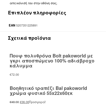
απεικόνισή του στην οθόνη σας.
Επιπλέον πληροφορίες
EAN
5207351225891
Σχετικά προϊόντα
Πουφ πολυθρόνα Bolt pakoworld με
γκρι αποσπώμενο 100% αδιάβροχο
κάλυμμα
€
72.00
Βοηθητικό τραπέζι Bal pakoworld
χρώμα φυσικό 55x22x60εκ
Original
Η
€
48.00
€
36.00
Προσφορά!