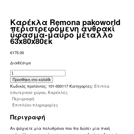
Καρέκλα Remona pakoworld
περιστρεφόμενη ανθρακί
ύφασμα-μαύρο μέταλλο
63x80x80εκ
€
175.00
Διαθέσιμο
Καρέκλα
Remona
Προσθήκη στο καλάθι
pakoworld
Κωδικός προϊόντος:
101-000117
Κατηγορίες:
Έπιπλα
περιστρεφόμενη
εσωτερικού χώρου
,
Καρέκλες
ανθρακί
Περιγραφή
ύφασμα-
Επιπλέον πληροφορίες
μαύρο
Περιγραφή
μέταλλο
63x80x80εκ
Αν ψάχνετε μία πολυθρόνα που θα δώσει μία πνοή
ποσότητα