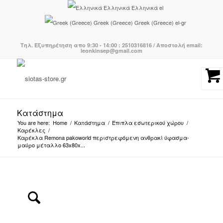
Ελληνικά
Ελληνικά
el
Greek (Greece)
Greek (Greece)
el-gr
Τηλ. Εξυπηρέτηση απο 9:30 - 14:00 : 2510316816 / Αποστολή email:
leonkinsep@gmail.com
Κατάστημα
You are here:
Home
/
Κατάστημα
/
Έπιπλα εσωτερικού χώρου
/
Καρέκλες
/
Καρέκλα Remona pakoworld περιστρεφόμενη ανθρακί ύφασμα-
μαύρο μέταλλο 63x80x...