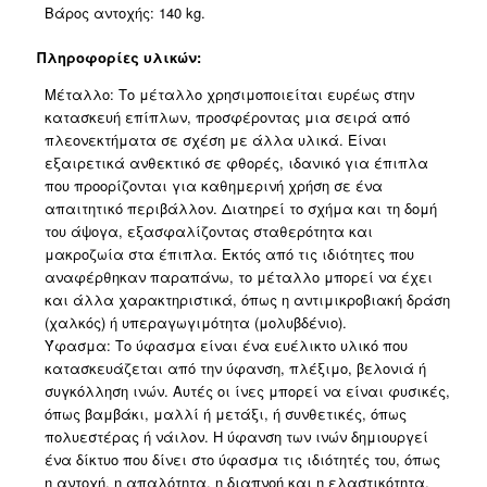
Βάρος αντοχής: 140 kg.
Πληροφορίες υλικών:
Μέταλλο: Το μέταλλο χρησιμοποιείται ευρέως στην
κατασκευή επίπλων, προσφέροντας μια σειρά από
πλεονεκτήματα σε σχέση με άλλα υλικά. Είναι
εξαιρετικά ανθεκτικό σε φθορές, ιδανικό για έπιπλα
που προορίζονται για καθημερινή χρήση σε ένα
απαιτητικό περιβάλλον. Διατηρεί το σχήμα και τη δομή
του άψογα, εξασφαλίζοντας σταθερότητα και
μακροζωία στα έπιπλα. Εκτός από τις ιδιότητες που
αναφέρθηκαν παραπάνω, το μέταλλο μπορεί να έχει
και άλλα χαρακτηριστικά, όπως η αντιμικροβιακή δράση
(χαλκός) ή υπεραγωγιμότητα (μολυβδένιο).
Ύφασμα: Το ύφασμα είναι ένα ευέλικτο υλικό που
κατασκευάζεται από την ύφανση, πλέξιμο, βελονιά ή
συγκόλληση ινών. Αυτές οι ίνες μπορεί να είναι φυσικές,
όπως βαμβάκι, μαλλί ή μετάξι, ή συνθετικές, όπως
πολυεστέρας ή νάιλον. Η ύφανση των ινών δημιουργεί
ένα δίκτυο που δίνει στο ύφασμα τις ιδιότητές του, όπως
η αντοχή, η απαλότητα, η διαπνοή και η ελαστικότητα.