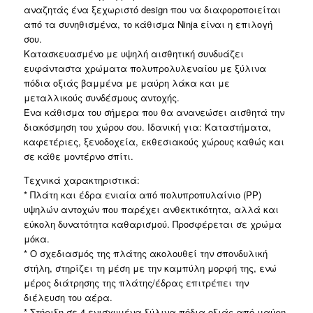
αναζητάς ένα ξεχωριστό design που να διαφοροποιείται
από τα συνηθισμένα, το κάθισμα Ninja είναι η επιλογή
σου.
Κατασκευασμένο με υψηλή αισθητική συνδυάζει
ευφάνταστα χρώματα πολυπρολυλεναίου με ξύλινα
πόδια οξιάς βαμμένα με μαύρη λάκα και με
μεταλλικούς συνδέσμους αντοχής.
Ένα κάθισμα του σήμερα που θα ανανεώσει αισθητά την
διακόσμηση του χώρου σου. Ιδανική για: Καταστήματα,
καφετέριες, ξενοδοχεία, εκθεσιακούς χώρους καθώς και
σε κάθε μοντέρνο σπίτι.
Τεχνικά χαρακτηριστικά:
* Πλάτη και έδρα ενιαία από πολυπροπυλαίνιο (PP)
υψηλών αντοχών που παρέχει ανθεκτικότητα, αλλά και
εύκολη δυνατότητα καθαρισμού. Προσφέρεται σε χρώμα
μόκα.
* Ο σχεδιασμός της πλάτης ακολουθεί την σπονδυλική
στήλη, στηρίζει τη μέση με την καμπύλη μορφή της, ενώ
μέρος διάτρησης της πλάτης/έδρας επιτρέπει την
διέλευση του αέρα.
* Στήριξη σε 4 ενισχυμένα ξύλινα πόδια οξιάς από μαύρη