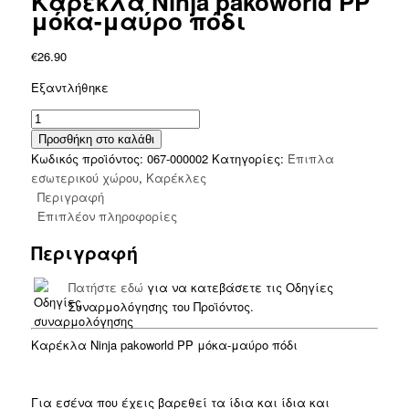
Καρέκλα Ninja pakoworld PP
μόκα-μαύρο πόδι
€
26.90
Εξαντλήθηκε
Καρέκλα
Ninja
Προσθήκη στο καλάθι
pakoworld
Κωδικός προϊόντος:
067-000002
Κατηγορίες:
Έπιπλα
PP
εσωτερικού χώρου
,
Καρέκλες
μόκα-
Περιγραφή
μαύρο
Επιπλέον πληροφορίες
πόδι
Περιγραφή
ποσότητα
Πατήστε εδώ
για να κατεβάσετε τις Οδηγίες
Συναρμολόγησης του Προϊόντος.
Καρέκλα Ninja pakoworld PP μόκα-μαύρο πόδι
Για εσένα που έχεις βαρεθεί τα ίδια και ίδια και