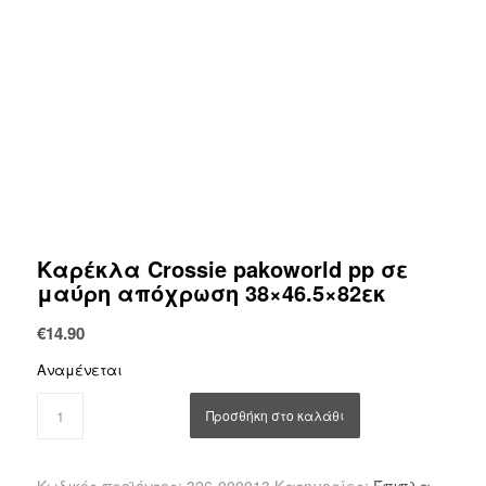
Καρέκλα Crossie pakoworld pp σε
μαύρη απόχρωση 38×46.5×82εκ
€
14.90
Αναμένεται
Προσθήκη στο καλάθι
Κωδικός προϊόντος:
326-000013
Κατηγορίες:
Έπιπλα