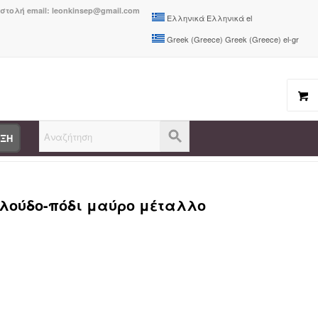
οστολή email: leonkinsep@gmail.com
Ελληνικά
Ελληνικά
el
Greek (Greece)
Greek (Greece)
el-gr
ΑΞΗ
κλα Azori pakoworld ανθρακί βελούδο-πόδι μαύρο μέταλλο 49x55x85εκ...
ελούδο-πόδι μαύρο μέταλλο