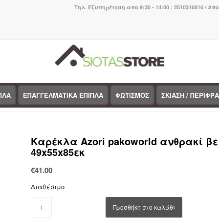
Τηλ. Εξυπηρέτηση απο 9:30 - 14:00 : 2510316816 / Απ
ΠΛΑ
ΕΠΑΓΓΕΛΜΑΤΙΚΑ ΕΠΙΠΛΑ
ΦΩΤΙΣΜΟΣ
ΣΚΙΑΣΗ / ΠΕΡΙΦΡ
You are here:
Home
/
Κατάστημα
/
Έπιπλα εσωτερικού χώρου
/
Καρέκλες
/
Καρέ
Καρέκλα Azori pakoworld ανθρακί β
49x55x85εκ
€
41.00
Διαθέσιμο
Προσθήκη στο καλάθι