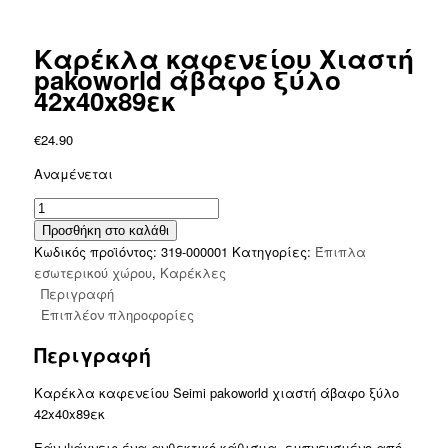
Καρέκλα καφενείου Χιαστή
pakoworld άβαφο ξύλο
42x40x89εκ
€
24.90
Αναμένεται
Καρέκλα
καφενείου
Προσθήκη στο καλάθι
Χιαστή
Κωδικός προϊόντος:
319-000001
Κατηγορίες:
Έπιπλα
pakoworld
εσωτερικού χώρου
,
Καρέκλες
άβαφο
Περιγραφή
ξύλο
Επιπλέον πληροφορίες
42x40x89εκ
Περιγραφή
ποσότητα
Καρέκλα καφενείου Seimi pakoworld χιαστή άβαφο ξύλο
42x40x89εκ
Εάν ψάχνεις ένα ανθεκτικό κάθισμα εμπνευσμένο από