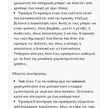
χρωματική του απόχρωση μπορεί να ποικίλει από
χρυσαφί έως καφέ με γκρι τόνους.
Ύφασμα:Το ύφασμα είναι ένα ευέλικτο υλικό
που κατασκευάζεται από την ύφανση, πλέξιμο,
βελονιά ή συγκόλληση ινών. Αυτές οι ίνες μπορεί να
είναι φυσικές, όπως βαμβάκι, μαλλί ή μετάξι, ή
συνθετικές, όπως πολυεστέρας ή νάιλον. Η ύφανση
των ινών δημιουργεί ένα δίκτυο που δίνει στο
ύφασμα τις ιδιότητές του, όπως η αντοχή, η
απαλότητα, η διαπνοή και η ελαστικότητα.
Υπάρχουν άπειρες ποικιλίες υφασμάτων, καθεμιά
με τα δικά της μοναδικά χαρακτηριστικά και
χρήσεις.
Οδηγίες συντήρησης:
Teak ξύλο: Για τον καθαρισμό του teakwood,
χρησιμοποιήστε ένα μαλακό πανί ελαφρά
εμποτισμένο με νερό και ήπιο σαπούνι. Ξεπλύνετε
καλά και στεγνώστε με ένα καθαρό πανί.
Ύφασμα:Η συντήρηση του υφάσματος εξαρτάται
από διάφορους παράγοντες, όπως το είδος της ίνας,