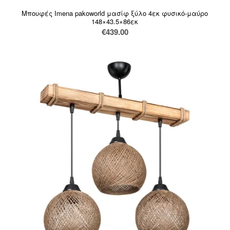
Μπουφές Imena pakoworld μασίφ ξύλο 4εκ φυσικό-μαύρο
148×43.5×86εκ
€
439.00