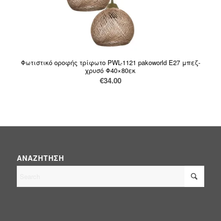
Φωτιστικό οροφής τρίφωτο PWL-1121 pakoworld Ε27 μπεζ-
χρυσό Φ40×80εκ
€
34.00
ΑΝΑΖΉΤΗΣΗ