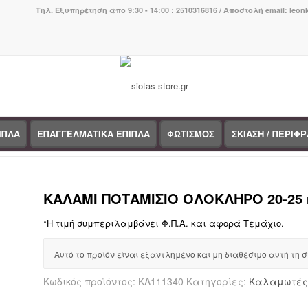
Τηλ. Εξυπηρέτηση απο 9:30 - 14:00 : 2510316816 / Αποστολή email: leo
ΙΠΛΑ
ΕΠΑΓΓΕΛΜΑΤΙΚΑ ΕΠΙΠΛΑ
ΦΩΤΙΣΜΟΣ
ΣΚΙΑΣΗ / ΠΕΡΙΦ
You are here:
Home
/
Κατάστημα
/
Σκίαση & Περίφραξη
/
Καλαμ
ΚΑΛΑΜΙ ΠΟΤΑΜΙΣΙΟ ΟΛΟΚΛΗΡΟ 20-25
*Η τιμή συμπεριλαμβάνει Φ.Π.Α. και αφορά Τεμάχιο.
Αυτό το προϊόν είναι εξαντλημένο και μη διαθέσιμο αυτή τη σ
Κωδικός προϊόντος:
KA111340
Κατηγορίες:
Καλαμωτές