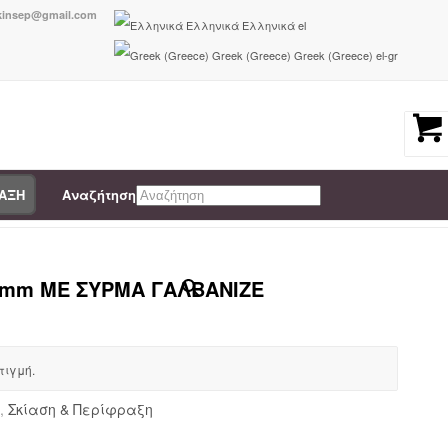
nkinsep@gmail.com
Ελληνικά
Ελληνικά
el
Greek (Greece)
Greek (Greece)
el-gr
ΡΑΞΗ
Αναζήτηση
ωτές
/
ΚΑΛΑΜΙ ΠΟΤΑΜΙΣΙΟ ΟΛΟΚΛΗΡΟ 20-25 mm ΜΕ ΣΥΡΜΑ ΓΑΛΒΑΝΙΖΕ...
×
 mm ΜΕ ΣΥΡΜΑ ΓΑΛΒΑΝΙΖΕ
τιγμή.
,
Σκίαση & Περίφραξη