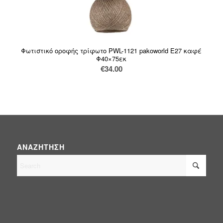
Φωτιστικό οροφής τρίφωτο PWL-1121 pakoworld Ε27 καφέ
Φ40×75εκ
€
34.00
ΑΝΑΖΉΤΗΣΗ