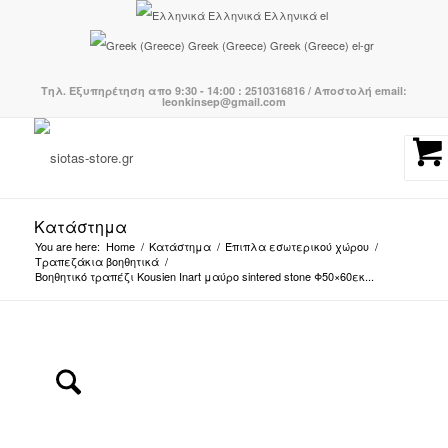
Ελληνικά
Ελληνικά
el
Greek (Greece)
Greek (Greece)
el-gr
Τηλ. Εξυπηρέτηση απο 9:30 - 14:00 : 2510316816 / Αποστολή email:
leonkinsep@gmail.com
Κατάστημα
You are here:
Home
/
Κατάστημα
/
Έπιπλα εσωτερικού χώρου
/
Τραπεζάκια βοηθητικά
/
Βοηθητικό τραπέζι Kousien Inart μαύρο sintered stone Φ50×60εκ...