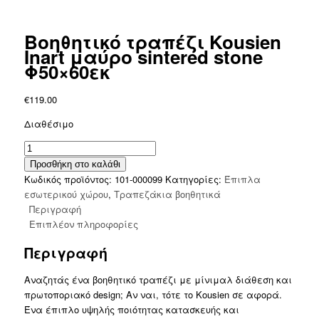
Βοηθητικό τραπέζι Kousien
Inart μαύρο sintered stone
Φ50×60εκ
€
119.00
Διαθέσιμο
Βοηθητικό
τραπέζι
Προσθήκη στο καλάθι
Kousien
Κωδικός προϊόντος:
101-000099
Κατηγορίες:
Έπιπλα
Inart
εσωτερικού χώρου
,
Τραπεζάκια βοηθητικά
μαύρο
Περιγραφή
sintered
Επιπλέον πληροφορίες
stone
Περιγραφή
Φ50x60εκ
ποσότητα
Aναζητάς ένα βοηθητικό τραπέζι με μίνιμαλ διάθεση και
πρωτοποριακό design; Αν ναι, τότε το Kousien σε αφορά.
Ένα έπιπλο υψηλής ποιότητας κατασκευής και