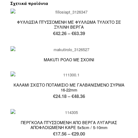
Σχετικά προϊόντα
ΦΥΛΛΩΣΙΑ ΠΤΥΣΣΟΜΕΝΗ ΜΕ ΦΥΛΛΩΜΑ ΤΥΛΙΧΤΟ ΣΕ
ΞΥΛΙΝΗ ΒΕΡΓΑ
Price
€
42.26
–
€
63.39
range:
€42.26
through
MAKUTI ΡΟΛΟ ΜΕ ΣΧΟΙΝΙ
€63.39
ΚΑΛΑΜΙ ΣΧΙΣΤΟ ΠΟΤΑΜΙΣΙΟ ΜΕ ΓΑΛΒΑΝΙΣΜΕΝΟ ΣΥΡΜΑ
16-22mm
Price
€
24.18
–
€
48.36
range:
€24.18
through
ΠΕΡΓΚΟΛΑ ΠΤΥΣΣΟΜΕΝΗ ΑΠΟ ΒΕΡΓΑ ΛΥΓΑΡΙΑΣ
€48.36
ΑΠΟΦΛΟΙΩΜΕΝΗ ΚΑΡΕ 5x5cm / 5-10mm
Price
€
17.56
–
€
29.00