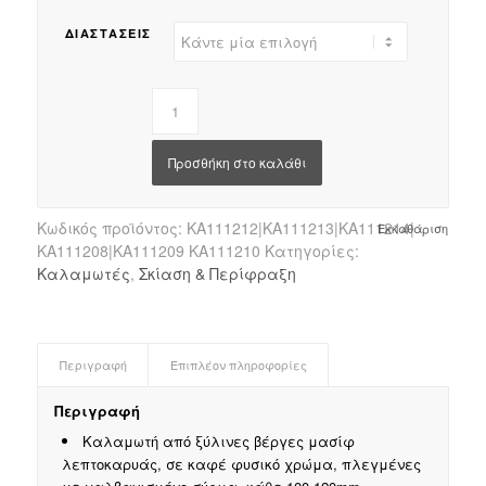
through
ΔΙΑΣΤΑΣΕΙΣ
€92.38
Προσθήκη στο καλάθι
Κωδικός προϊόντος:
ΚΑ111212|ΚΑ111213|ΚΑ111214|
Εκκαθάριση
ΚΑ111208|ΚΑ111209 ΚΑ111210
Κατηγορίες:
Καλαμωτές
,
Σκίαση & Περίφραξη
Περιγραφή
Επιπλέον πληροφορίες
Περιγραφή
Καλαμωτή από ξύλινες βέργες μασίφ
λεπτοκαρυάς, σε καφέ φυσικό χρώμα, πλεγμένες