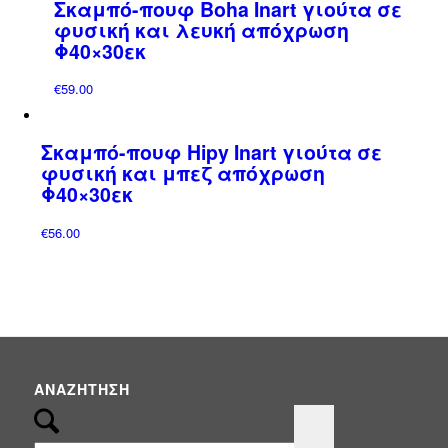
Σκαμπό-πουφ Boha Inart γιούτα σε
φυσική και λευκή απόχρωση
Φ40×30εκ
€
59.00
Σκαμπό-πουφ Hipy Inart γιούτα σε
φυσική και μπεζ απόχρωση
Φ40×30εκ
€
56.00
ΑΝΑΖΉΤΗΣΗ