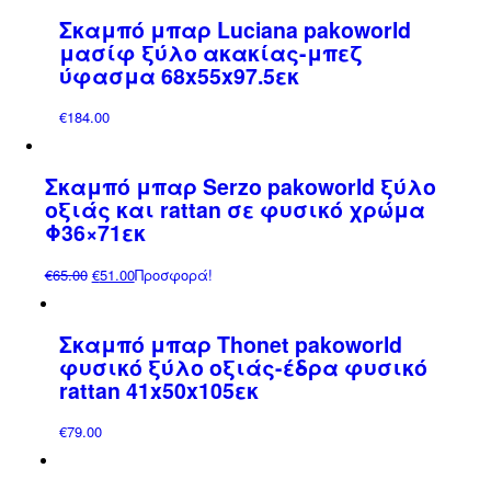
Σκαμπό μπαρ Luciana pakoworld
μασίφ ξύλο ακακίας-μπεζ
ύφασμα 68x55x97.5εκ
€
184.00
Σκαμπό μπαρ Serzo pakoworld ξύλο
οξιάς και rattan σε φυσικό χρώμα
Φ36×71εκ
Original
Η
€
65.00
€
51.00
Προσφορά!
price
τρέχουσα
was:
τιμή
Σκαμπό μπαρ Thonet pakoworld
€65.00.
είναι:
φυσικό ξύλο οξιάς-έδρα φυσικό
€51.00.
rattan 41x50x105εκ
€
79.00