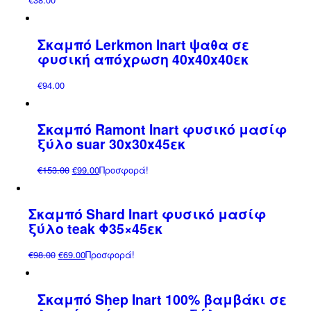
Σκαμπό Lerkmon Inart ψαθα σε
φυσική απόχρωση 40x40x40εκ
€
94.00
Σκαμπό Ramont Inart φυσικό μασίφ
ξύλο suar 30x30x45εκ
Original
Η
€
153.00
€
99.00
Προσφορά!
price
τρέχουσα
was:
τιμή
Σκαμπό Shard Inart φυσικό μασίφ
€153.00.
είναι:
ξύλο teak Φ35×45εκ
€99.00.
Original
Η
€
98.00
€
69.00
Προσφορά!
price
τρέχουσα
was:
τιμή
Σκαμπό Shep Inart 100% βαμβάκι σε
€98.00.
είναι: