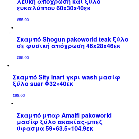
λευκή απόχρωση και ξύλο
€69.00.
ευκαλύπτου 60x30x40εκ
€
55.00
Σκαμπό Shogun pakoworld teak ξύλο
σε φυσική απόχρωση 46x28x46εκ
€
85.00
Σκαμπό Sity Inart γκρι wash μασίφ
ξύλο suar Φ32×40εκ
€
98.00
Σκαμπό μπαρ Amalfi pakoworld
μασίφ ξύλο ακακίας-μπεζ
ύφασμα 59×63.5×104.9εκ